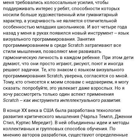
меня требовались колоссальные усилия, чтобы
поддерживать интерес у ребят, способности которых
носили больше художественный или гуманитарный
характер, а усидчивость не является отличительной
особенностью младших школьников. И вот четыре года
назад у меня в руках появился новый инструмент – язык
визуального программирования. Занятия
программированием в среде Scratch затрагивают все
стили мышления, позволяют мне развивать
гармоническую личность в каждом ребенке. При этом дети
думают, что они просто играют, рисуют, поют и иногда
решают задачки. Те, кто знаком с языком визуального
программирования Scratch, уверена, согласятся со мной.
Тому, кто отнесется к моим словам с недоверием, я могу
сказать: попробуйте, это увлекает даже взрослых. Но я
хочу рассмотреть только один аспект применения
Scratch – как инструмента интеллектуального развития.
В конце ХХ века в США была разработана технология
развития критического мышления (Чарльз Темпл, Дженни
Стил, Куртис Мередит). В ней объединены идеи и методы
коллективных и групповых способов обучения. По
мнению авторов разработки, существуют определенные